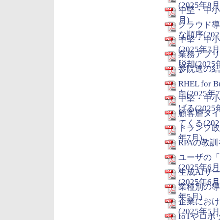
(2025年8月
中堅・中小
月)
クラウド導
な順序(202
中堅・中小
(2025年7月
業務アプリ
脱却(2025
参院選の結
RHEL for
向(2025年
中堅・中小
げる(2025
顧客層タイ
てくる(202
トランプ政
年7月)
RPAの教訓
ユーザの「
(2025年6月
生成AIサ
(2025年6月
業種別の導
年5月)
企業におけ
(2025年5月
IoTやロ