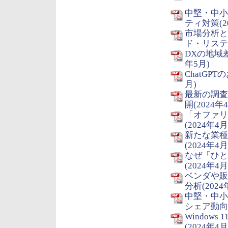
中堅・中小
ティ対策(2
市場分析と
ド・リスティ
DXの地域
年5月)
ChatGP
月)
最新の調査
開(2024年
「オファリ
(2024年4月
新たな業種
(2024年4月
なぜ「ひと
(2024年4月
ベンダや販
分析(2024
中堅・中小
シェア動向(
Windo
(2024年4月