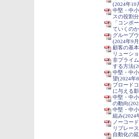
(2024年10
中堅・中小
スの役割分担
「コンポー
ていくのか？
グループウ
(2024年9月
顧客の基本
リューション
非プライム
する方法(2
中堅・中小企
望(2024年
ブロードコ
に与える影響
中堅・中小
の動向(202
中堅・中小
組み(2024
ノーコード
リプレース提
自動化の延