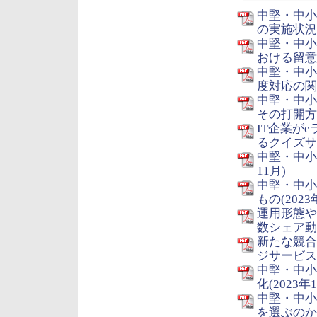
中堅・中小
の実施状況(
中堅・中小
おける留意点
中堅・中小
度対応の関係
中堅・中小
その打開方法
IT企業が
るクイズサー
中堅・中小
11月)
中堅・中小
もの(2023
運用形態や
数シェア動向
新たな競合
ジサービス市
中堅・中小
化(2023年
中堅・中小
を選ぶのか？