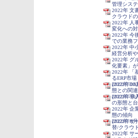
管理システム
2022年
クラウドの
2022年
変化への対応
2022年
での業務フロ
2022年
経営分析や監
2022年
化要素」が新
2022年
るERP市場
(2022年10
2022年
態との関連
(2022年10
2022年
の形態と台
2022年
態の傾向
(2022年8月
2022年 
替/クラウド
2022年