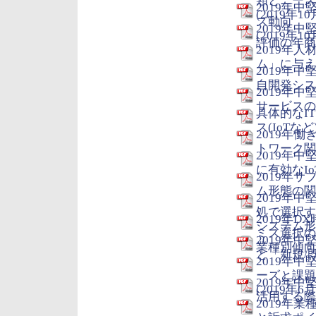
類とニーズ
2019年
(2019年10
ズ動向
2019年
(2019年10
評価の年商別
2019年
ム」に与える
2019年
自開発システ
2019年
サービスの分
具体的なI
ス(IoTなど
2019年
トワーク関連
2019年
に有効なIo
2019年
ム形態の関連
2019年
処で選択す
2019年
システム形態
ミス選択の
2019年
業種別傾向 (
と「新規/既
2019年
ーズと課題
2019年中
(2019年6月
活用する際の
2019年業