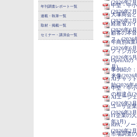
(2026年7月
中堅・中小
年刊調査レポート一覧
(2026年7月
大塚商会と
連載・執筆一覧
(2026年7月
経産省ガイ
取材・掲載一覧
(2026年6月
顧客の本音
セミナー・講演会一覧
ス」(2026
年商別&業
(2026年6月
フィジカル
(2026年5月
OpenAIの
月)
事例紹介：
来像(2026
AIチャッ
始(2026年
中堅・中小
の相違点(2
AIエージ
(2026年3月
ユーザ企業
(2026年3月
IT企業の
年3月)
RPA、ノ
(2026年2月
市場調査の