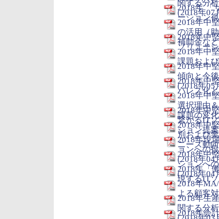
関する分析
2018年
(2018年07
ーション視点
2018年
の活用（助
2018年
補助金など） 
ソリューショ
2018年
課題および端
2018年
傾向と今後
2018年
(2018年05
パレス化とク
2018年中
選択理由＆
2018年
課題の変化動
繋がるIT
2018年
ション提案 (
別および業
2018年
ニーズ動向 (
ョンへの投
2018年
(2018年04
ションへの
2018年
(2018年04
現するITソ
2018年
よる顧客対応
2018年
関する分析
2018年
(2018年03