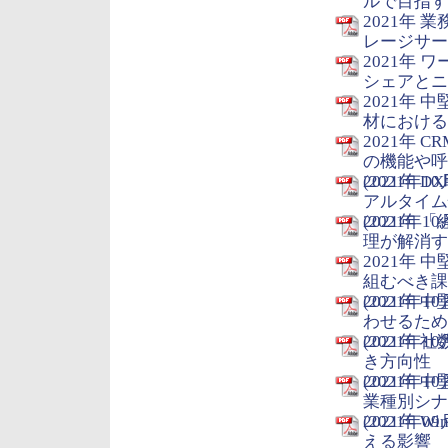
ルで目指すべ
2021年
レージサービ
2021年
シェアとニー
2021年
材における「
2021年
の機能や呼
(2021年10
2021年
アルタイム
(2021年10
2021年
理が解消すべ
2021年
組むべき課
(2021年10
2021年
わせるため
(2021年10
2021年
き方向性
(2021年10
2021年
業種別シナ
(2021年09
2021年 
える影響