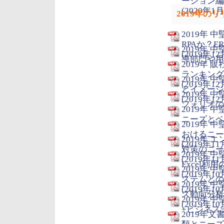
ーション編
(2020年1月
2019年の
2019年
RPAか？E
2019年
(2019年12
導部門や用途
2019年
ランキング
2019年 
(2019年12
とイメージ
2019年
(2019年12
フォリオのラ
2019年
ニーズとベン
2019年
おけるニー
2019年
(2019年11
対策のニー
2019年
(2019年11
Excel利
2019年
(2019年10
ステムとの
2019年
(2019年10
ズ動向分析
2019年
(2019年10
+ビジネスチ
2019年