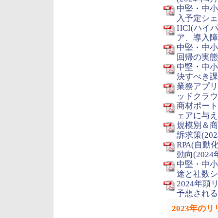
中堅・中小
入予定シェア
HCI(ハ
ア、導入障壁
中堅・中小
回帰の実態(
中堅・中小
決すべき課題
業務アプリ
ッドクラウド
商材ポート
ェアに与える
規模別＆商
訴求策(202
RPA(自
動向(2024
中堅・中小
途と社数シェ
2024年
予想される
2023年の