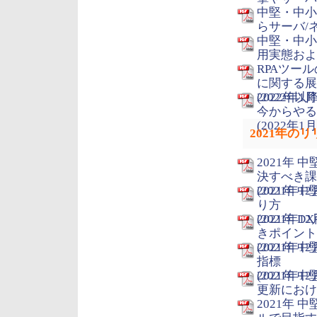
中堅・中小
らサーバ/ネ
中堅・中小
用実態および
RPAツー
に関する展
(2022年1月
2022年
今からやる
(2022年1月
2021年の
2021年
決すべき課
(2021年12
2021年
り方
(2021年12
2021年
きポイント
(2021年12
2021年 
指標
(2021年12
2021年
更新における
2021年