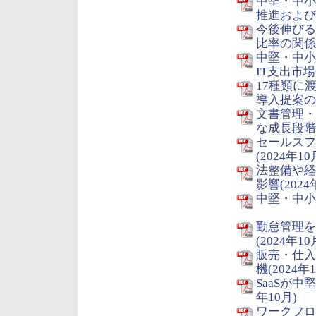
中堅・中小
推進および生
今後伸びる
比率の関係(
中堅・中小
IT支出市場規
17種類に
導入提案のキ
文書管理・
な成長段階(
セールスフ
(2024年10
法整備や経
影響(2024
中堅・中小
勤怠管理を
(2024年10
販売・仕入
機(2024年
SaaSが
年10月)
ワークフロ