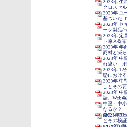
2023年 
クロスセル予
2023年
基づいたIT
2023年
ーク製品/サ
2023年
ト導入提案の
2023年
商材と減らす
2023年
れ違い」ポイ
2023年 
態における変
2023年
しとその要因
2023年
話、Web会
中堅・中小
なるか？
(2023年5月
自動化(R
とその検証
(2023年4月
2023年 