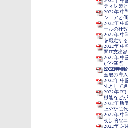
2022年
ティ対策と今
2022年
シェアと価格
2022年
ールの社数シ
2022年
を選定するの
2022年
間IT支出額
2022年
び不満点
(2022年11
2022年 
全般の導入割
2022年
先として選ぶ
2022年
機能などが異
2022年
上分析に代
2022年
初歩的なニ
2022年