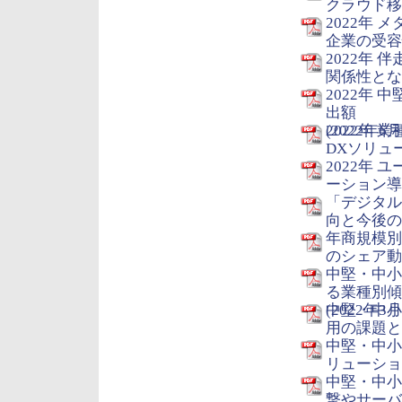
クラウド移行
2022年
企業の受容性
2022年 
関係性となる
2022年
出額
(2022年6月
2022年
DXソリュー
2022年 
ーション導入
「デジタル
向と今後の注
年商規模別
のシェア動向
中堅・中小
る業種別傾
(2022年3月
中堅・中小
用の課題と解
中堅・中小
リューション
中堅・中小
撃やサーバ