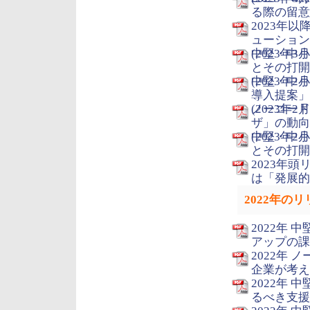
る際の留意点
2023年
ューション
(2023年3月
中堅・中小
とその打開
(2023年2月
中堅・中小
導入提案」
(2023年2月
ノーコード
ザ」の動向
(2023年2月
中堅・中小企
とその打開策
2023年
は「発展的
2022年の
2022年
アップの課
2022年
企業が考える
2022年
るべき支援策