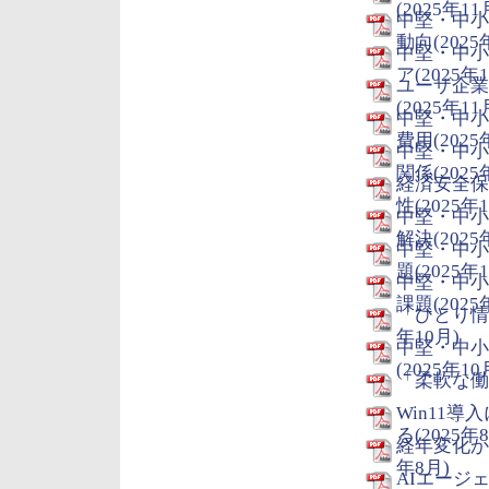
(2025年11
中堅・中小
動向(2025
中堅・中小
ア(2025年
ユーザ企業
(2025年11
中堅・中小
費用(2025
中堅・中小
関係(2025
経済安全保
性(2025年
中堅・中小
解決(2025
中堅・中小
題(2025年
中堅・中小
課題(2025
「ひとり情
年10月)
中堅・中小
(2025年10
「柔軟な働
Win11
る(2025年
経年変化か
年8月)
AIエージ