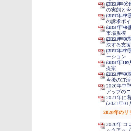
(2021年09
2021年
の実態と今
(2021年09
2021年
の訴求ポイ
(2021年08
2021年
市場規模
(2021年08
2021年
決する支援
(2021年07
2021年
ーション
(2021年06
2021年
提案
(2021年06
2021年
今後のIT活
2020年
アップのニ
2021年
(2021年01
2020年の
2020年
ックアップ対