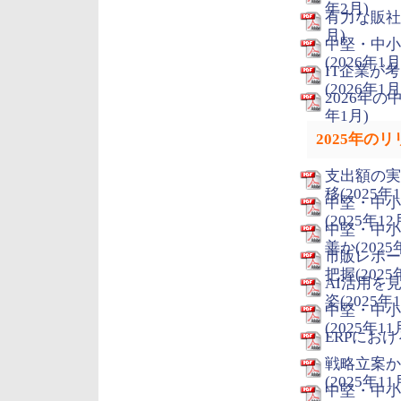
年2月)
有力な販社/
月)
中堅・中小
(2026年1月
IT企業が
(2026年1月
2026年の
年1月)
2025年の
支出額の実
移(2025年
中堅・中小
(2025年12
中堅・中小
善か(2025
市販レポー
把握(2025
AI活用を
姿(2025年
中堅・中小
(2025年11
ERPにおけ
戦略立案か
(2025年11
中堅・中小