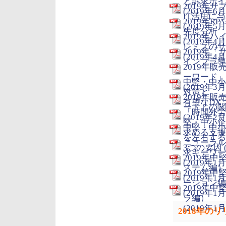
と訴求ポイ
2019年
(2019年6月
IT活用に
2019年
(2019年5月
先度分析
2019年
(2019年4月
レミスのサ
2019年
(2019年4月
インフラ導入
2019年
ーワード」
中堅・中小
(2019年3月
対策と
2019年
有望なDXソ
ード」の関
「時間外労
(2019年2月
堅・中小企
中堅・中小
求める支援策
を左右する
ニューラル
3つの要因 (
求キーワー
2019年
(2019年1月
ステム編）
2019年
(2019年1月
ーション編
2019年
(2019年1月
ラ編）
(2019年1月
2018年の