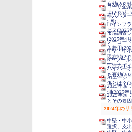
有効(2025
ユーザ企業
ア(2025年
導入パター
5月)
ITインフ
ビス(2025
市場調査シ
(2025年4月
ノーコード
入費用(202
中堅・中小
現在地(202
RPAツー
要注力ポイン
ハイパーオ
も有効(202
AIエージ
係とは？(2
2025年
測(2025年
2025年
とその要因(
2024年の
中堅・中小
選択、支出額